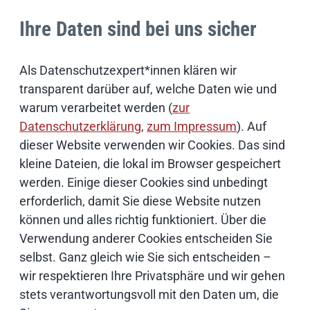
News-Redaktion
Ihre Daten sind bei uns sicher
E-Mail schreiben
Als Datenschutzexpert*innen klären wir
transparent darüber auf, welche Daten wie und
warum verarbeitet werden (
zur
Datenschutzerklärung
,
zum Impressum
). Auf
Weiterführende Informationen
dieser Website verwenden wir Cookies. Das sind
Bildnachweise
kleine Dateien, die lokal im Browser gespeichert
werden. Einige dieser Cookies sind unbedingt
erforderlich, damit Sie diese Website nutzen
Schwerpunktthemen
können und alles richtig funktioniert. Über die
Verwendung anderer Cookies entscheiden Sie
selbst. Ganz gleich wie Sie sich entscheiden –
Künstliche Intelligenz
wir respektieren Ihre Privatsphäre und wir gehen
stets verantwortungsvoll mit den Daten um, die
Open Source