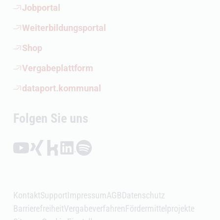
(Öffnet externen Link)
Jobportal
(Öffnet externen Link)
Weiterbildungsportal
(Öffnet externen Link)
Shop
(Öffnet externen Link)
Vergabeplattform
(Öffnet externen Link)
dataport.kommunal
Folgen Sie uns
Folgen auf YouTube (Öffnet externen Link)
Folgen auf Xing (Öffnet externen Link)
Folgen auf Kununu (Öffnet externen Link)
Folgen auf LinkedIn (Öffnet externen Link)
Folgen auf Spotify (Öffnet externen Link)
Kontakt
Support
Impressum
AGB
Datenschutz
Barrierefreiheit
Vergabeverfahren
Fördermittelprojekte