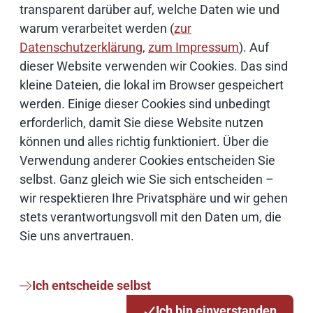
transparent darüber auf, welche Daten wie und
warum verarbeitet werden (
zur
Datenschutzerklärung
,
zum Impressum
). Auf
Schwerpunktthemen
dieser Website verwenden wir Cookies. Das sind
kleine Dateien, die lokal im Browser gespeichert
Künstliche Intelligenz
werden. Einige dieser Cookies sind unbedingt
erforderlich, damit Sie diese Website nutzen
können und alles richtig funktioniert. Über die
Open Source
Verwendung anderer Cookies entscheiden Sie
selbst. Ganz gleich wie Sie sich entscheiden –
IT Sicherheit
wir respektieren Ihre Privatsphäre und wir gehen
stets verantwortungsvoll mit den Daten um, die
Onlinezugangsgesetz
Sie uns anvertrauen.
Cloud
Ich entscheide selbst
Netze
Ich bin einverstanden