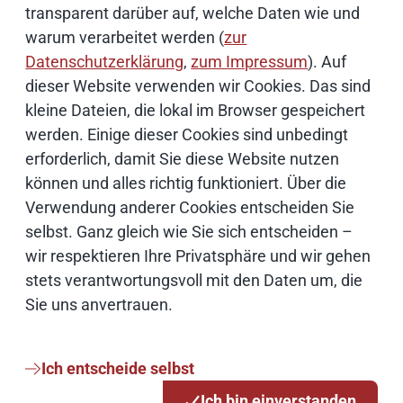
transparent darüber auf, welche Daten wie und
warum verarbeitet werden (
zur
Datenschutzerklärung
,
zum Impressum
). Auf
Schwerpunktthemen
dieser Website verwenden wir Cookies. Das sind
kleine Dateien, die lokal im Browser gespeichert
Künstliche Intelligenz
werden. Einige dieser Cookies sind unbedingt
erforderlich, damit Sie diese Website nutzen
können und alles richtig funktioniert. Über die
Open Source
Verwendung anderer Cookies entscheiden Sie
selbst. Ganz gleich wie Sie sich entscheiden –
IT Sicherheit
wir respektieren Ihre Privatsphäre und wir gehen
stets verantwortungsvoll mit den Daten um, die
Onlinezugangsgesetz
Sie uns anvertrauen.
Cloud
Ich entscheide selbst
Netze
Ich bin einverstanden