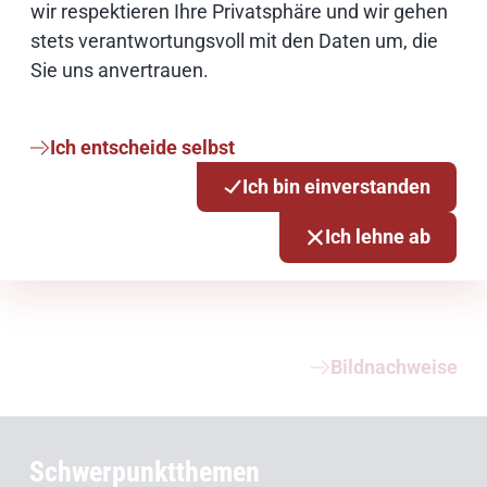
wir respektieren Ihre Privatsphäre und wir gehen
stets verantwortungsvoll mit den Daten um, die
Sie uns anvertrauen.
News-Redaktion
Ich entscheide selbst
Ich bin einverstanden
E-Mail schreiben
Ich lehne ab
Weiterführende Informationen
Bildnachweise
Schwerpunktthemen