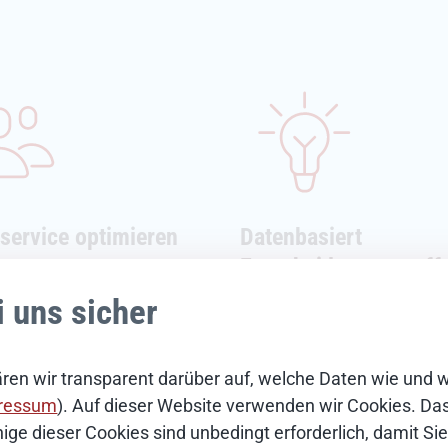
service optimieren
Datenbasiert
Entscheidungen treff
rfügbare Chatbots und
i uns sicher
ente Formularhilfen
Hochwertige Daten und s
ern die Bürgererfahrung
Analysen stärken
akt mit der Verwaltung.
Entscheidungsprozesse in
ren wir transparent darüber auf, welche Daten wie und 
t für schnellere
Verwaltung. Trends und
ressum
). Auf dieser Website verwenden wir Cookies. Das 
dungen und entlastet
Entwicklungen werden so 
ige dieser Cookies sind unbedingt erforderlich, damit S
itig die Mitarbeitenden.
sichtbar und Entscheidun