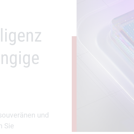
lligenz
ängige
n souveränen und
n Sie