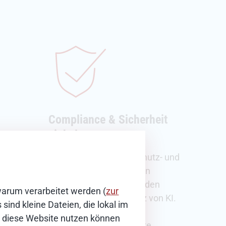
Compliance & Sicherheit
en
einhalten
marte
Die bewährten Datenschutz- und
Sicherheitsstandards von
 der
Dataport gewährleisten den
warum verarbeitet werden (
zur
vertrauensvollen Einsatz von KI.
sind kleine Dateien, die lokal im
früher
Damit bleibt der
ie diese Website nutzen können
gen
verantwortungsbewusste