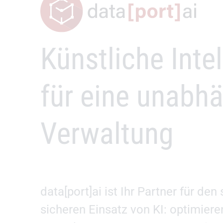
data[port]ai
Künstliche Inte
–
für eine unabh
Verwaltung
data[port]ai ist Ihr Partner für de
sicheren Einsatz von KI: optimiere