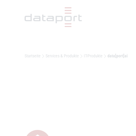
Hauptbereich
Startseite
Services & Produkte
IT-Produkte
data[port]ai