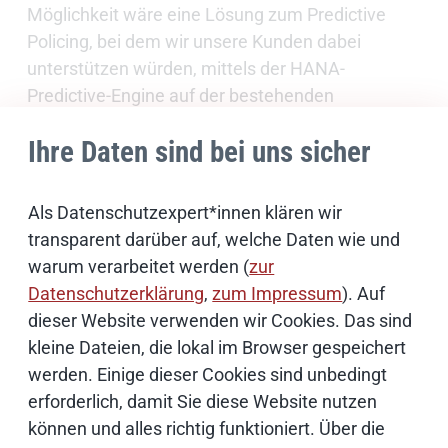
Möglichkeit wäre eine Lösung zum Predictive
Policing, bei dem wir unsere Kunden dabei
unterstützen würden, mittels der HANA-
Predictive-Engine auf der bestehenden
Datenbasis Vorhersagen zu Einbrüchen zu
Ihre Daten sind bei uns sicher
treffen. Diese Form der vorausschauenden
Analysen bietet enormes Potenzial für viele
Anwendungsbereiche. Das ist zurzeit noch ein
Als Datenschutzexpert*innen klären wir
Zukunftsszenario. Die Grundlagen dafür werden
transparent darüber auf, welche Daten wie und
aber bereits jetzt gelegt – mit der
warum verarbeitet werden (
zur
entsprechenden Infrastruktur. Deshalb arbeiten
Datenschutzerklärung
,
zum Impressum
). Auf
wir daran, diese gemeinsam mit den Behörden
dieser Website verwenden wir Cookies. Das sind
aufzubauen und zu gestalten – denn die Zukunft
kleine Dateien, die lokal im Browser gespeichert
gehört der datengetriebenen Verwaltung.
werden. Einige dieser Cookies sind unbedingt
erforderlich, damit Sie diese Website nutzen
können und alles richtig funktioniert. Über die