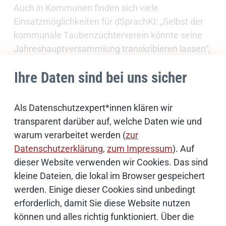
Auch in Kommunen finden sich viele
Einsatzmöglichkeiten für dSprachKI: „Selbst der
kommunale Taubenzüchterverein könnte seine
Jahreshauptversammlung transkribieren lassen“,
freut sich Heinrich Hammerstein.
Ihre Daten sind bei uns sicher
Entwicklung geht weiter
Als Datenschutzexpert*innen klären wir
transparent darüber auf, welche Daten wie und
Schon kurz nach der Markteinführung gibt es
warum verarbeitet werden (
zur
viele Ideen und Anfragen für die Nutzung von
Datenschutzerklärung
,
zum Impressum
). Auf
dSprachKI. Deshalb arbeitet das Team Dataport
dieser Website verwenden wir Cookies. Das sind
daran, die Einsatzgebiete des KI-Tools weiter zu
kleine Dateien, die lokal im Browser gespeichert
vergrößern. Derzeit unter anderem im Fokus: Die
werden. Einige dieser Cookies sind unbedingt
Entwicklung von Live-Transkription und Live-
erforderlich, damit Sie diese Website nutzen
Übersetzung von gesprochenem Wort. Erste
können und alles richtig funktioniert. Über die
Feldversuche waren bereits erfolgreich, erklärt