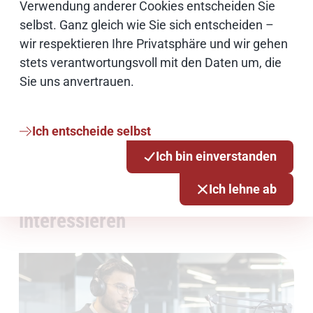
Verwendung anderer Cookies entscheiden Sie
Heinrich Hammerstein: „Die technische
selbst. Ganz gleich wie Sie sich entscheiden –
Machbarkeit haben wir bei einem Hackathon im
wir respektieren Ihre Privatsphäre und wir gehen
Herbst 2025 bereits gezeigt. Dort konnte
stets verantwortungsvoll mit den Daten um, die
dSprachKI direkt vom Ukrainischen ins Deutsche
Sie uns anvertrauen.
übersetzen und transkribieren.“ Diese und
weitere Entwicklungen machen dSprachKI zu
einem kompetenten Sparringspartner in der
Ich entscheide selbst
Verwaltung für alles, was Protokoll ist.
Ich bin einverstanden
Ich lehne ab
Das könnte Sie auch
interessieren