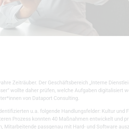
wahre Zeiträuber. Der Geschäftsbereich „Interne Dienstle
r“ wollte daher prüfen, welche Aufgaben digitalisiert 
ater*innen von Dataport Consulting.
dentifizierten u.a. folgende Handlungsfelder: Kultur und F
ren Prozess konnten 40 Maßnahmen entwickelt und prio
elfen, Mitarbeitende passgenau mit Hard- und Software au