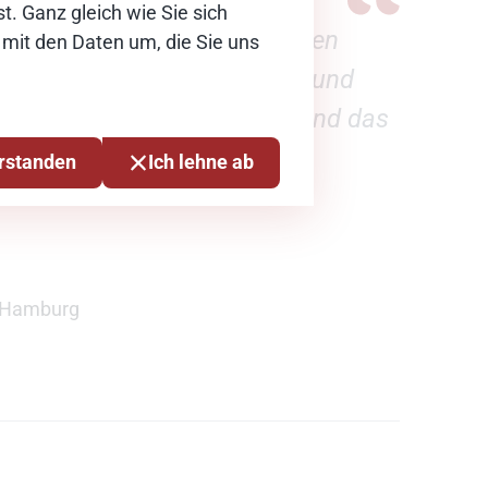
t. Ganz gleich wie Sie sich
be der externen Berater*innen
 mit den Daten um, die Sie uns
itung. Die gute methodische und
rung hat uns sehr geholfen und das
erstanden
Ich lehne ab
] Hamburg