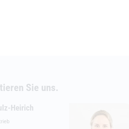
ieren Sie uns.
lz-Heirich
trieb