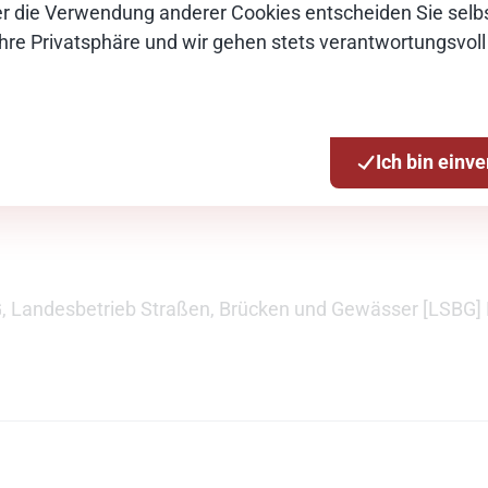
Über die Verwendung anderer Cookies entscheiden Sie selbs
eeindruckt von der schnellen Auffassungsga
Ihre Privatsphäre und wir gehen stets verantwortungsvoll
kturierten und professionellen Projektbegle
rbereitung und enge Teilnehmer*­ innenfüh
olg geführt.
Ich bin einv
G, Landesbetrieb Straßen, Brücken und Gewässer [LSBG