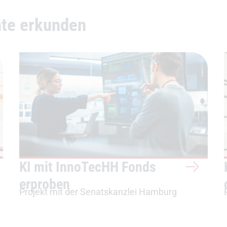
hte erkunden
KI mit InnoTecHH Fonds
erproben
Projekt mit der Senatskanzlei Hamburg