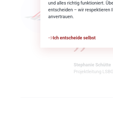
und alles richtig funktioniert. 
Ich war sehr b
entscheiden – wir respektieren 
anvertrauen.
sowie der stru
prozessuale Vo
Projekt zum Erf
Ich entscheide selbst
Stephanie Schütte
Projektleitung LSB