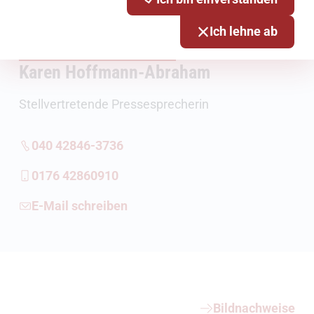
Ich lehne ab
Karen Hoffmann-Abraham
Stellvertretende Pressesprecherin
040 42846-3736
0176 42860910
E-Mail schreiben
Weiterführende Informationen
Bildnachweise