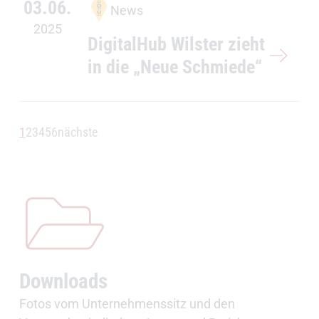
03.06.
News
2025
DigitalHub Wilster zieht
in die „Neue Schmiede“
1
2
3
4
5
6
nächste
Downloads
Fotos vom Unternehmenssitz und den