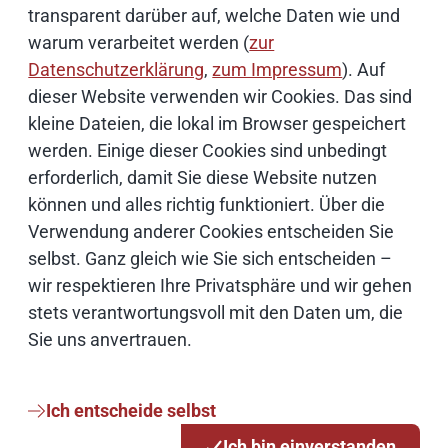
transparent darüber auf, welche Daten wie und
warum verarbeitet werden (
zur
Britta Heinrich
Datenschutzerklärung
,
zum Impressum
). Auf
dieser Website verwenden wir Cookies. Das sind
Pressesprecherin
kleine Dateien, die lokal im Browser gespeichert
werden. Einige dieser Cookies sind unbedingt
040 42846-3047
erforderlich, damit Sie diese Website nutzen
können und alles richtig funktioniert. Über die
0171 3342284
Verwendung anderer Cookies entscheiden Sie
E-Mail schreiben
selbst. Ganz gleich wie Sie sich entscheiden –
wir respektieren Ihre Privatsphäre und wir gehen
stets verantwortungsvoll mit den Daten um, die
Sie uns anvertrauen.
Ich entscheide selbst
Ich bin einverstanden