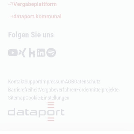
(Öffnet externen Link)
Vergabeplattform
(Öffnet externen Link)
dataport.kommunal
Folgen Sie uns
Folgen auf YouTube (Öffnet externen Link)
Folgen auf Xing (Öffnet externen Link)
Folgen auf Kununu (Öffnet externen Link)
Folgen auf LinkedIn (Öffnet externen Link)
Folgen auf Spotify (Öffnet externen Link)
Kontakt
Support
Impressum
AGB
Datenschutz
Barrierefreiheit
Vergabeverfahren
Fördermittelprojekte
Sitemap
Cookie-Einstellungen