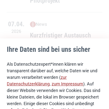
Pilotprojekt
07.04.
News
2026
Kurzfristiger Austausch
von TLS-Zertifikaten bei
Ihre Daten sind bei uns sicher
D-Trust: Dataport arbeitet
mit Hochdruck daran, die
Als Datenschutzexpert*innen klären wir
betroffenen Zertifikate
transparent darüber auf, welche Daten wie und
auszutauschen
warum verarbeitet werden (
zur
Datenschutzerklärung
,
zum Impressum
). Auf
dieser Website verwenden wir Cookies. Das sind
1
2
3
4
5
6
7
8
9
10
nächste
…
kleine Dateien, die lokal im Browser gespeichert
werden. Einige dieser Cookies sind unbedingt