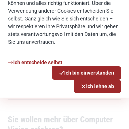
können und alles richtig funktioniert. Über die
Mehr erfahren
Verwendung anderer Cookies entscheiden Sie
selbst. Ganz gleich wie Sie sich entscheiden –
Erfahren Sie im Artikel, wie der Photo Detective
wir respektieren Ihre Privatsphäre und wir gehen
den Museumsalltag bereichert:
stets verantwortungsvoll mit den Daten um, die
Sie uns anvertrauen.
Gruppenbild mit KI: Photo Detective im
Museumseinsatz
Ich entscheide selbst
Ich bin einverstanden
Downloads
Ich lehne ab
Produktblatt Computer Vision
PDF, 270 KB
Sie wollen mehr über Computer