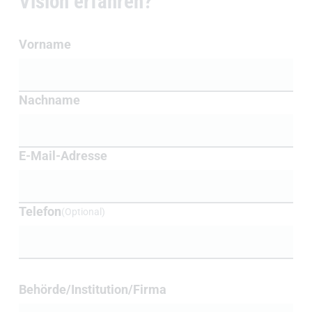
Vision erfahren?
Adressdaten
Vorname
Nachname
E-Mail-Adresse
Telefon
(Optional)
Details
Behörde/Institution/Firma