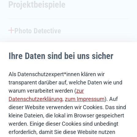
Projektbeispiele
Photo Detective
Ihre Daten sind bei uns sicher
Bildbasierte Objekterkennung in der
Landwirtschaft
Als Datenschutzexpert*innen klären wir
transparent darüber auf, welche Daten wie und
KI-gestützte Digitalisierung von
warum verarbeitet werden (
zur
Bauleitplänen
Datenschutzerklärung
,
zum Impressum
). Auf
dieser Website verwenden wir Cookies. Das sind
kleine Dateien, die lokal im Browser gespeichert
werden. Einige dieser Cookies sind unbedingt
erforderlich, damit Sie diese Website nutzen